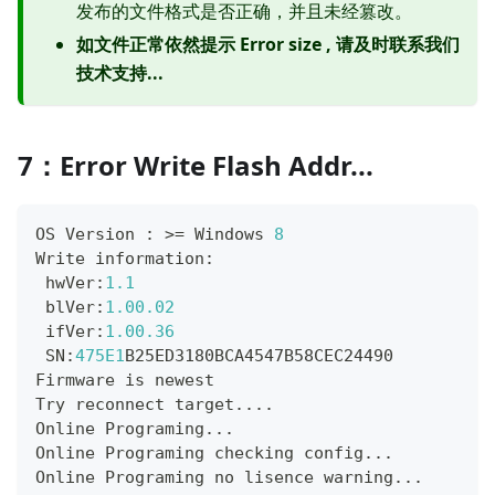
发布的文件格式是否正确，并且未经篡改。
如文件正常依然提示 Error size , 请及时联系我们
技术支持...
7：Error Write Flash Addr...
OS Version 
:
>=
 Windows 
8
Write information
:
 hwVer
:
1.1
 blVer
:
1.00
.02
 ifVer
:
1.00
.36
 SN
:
475E1
B25ED3180BCA4547B58CEC24490
Firmware is newest
Try reconnect target
.
.
.
.
Online Programing
.
.
.
Online Programing checking config
.
.
.
Online Programing no lisence warning
.
.
.