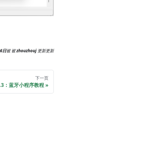
16日
被
被
zhouzhouj
更新
更新
下一页
.2.3：蓝牙小程序教程