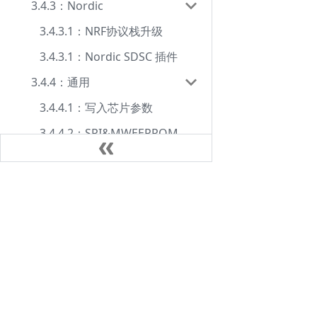
3.4.3：Nordic
3.4.3.1：NRF协议栈升级
3.4.3.1：Nordic SDSC 插件
3.4.4：通用
3.4.4.1：写入芯片参数
3.4.4.2：SPI&MWEEPROM
3.4.4.3：OEM KEY
3.4.5：普冉(PUYA)
文档中心
3.4.5.1: PY32F002B开保护
用户手册
3.4.6：Auto chips
FAQ
3.4.6.1: 杰发HSM安全功能
Privacy
3.4.7：先楫(HPM)
3.4.7.1: HPM 参数配置