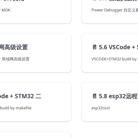
r MDK
Power Debugger 自定
域网高级设置
📄️
5.6 VSCode +
ger 局域网高级设置
VSCODE+STM32 build by
ode + STM32 二
📄️
5.8 esp32
uild by makefile
esp32tool