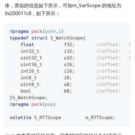
体，类似的信息如下所示，可知m_VarScope 的地址为
0x200011c8，如下所示：
#
pragma
pack
(
push
,
1
)
typedef
struct
S_WatchScope
{
float
           f32
;
//offset:   0
int32_t
         i32
;
//offset:   4
uint32_t
        u32
;
//offset:   8
uint16_t
        u16
;
//offset:   12
int16_t
         i16
;
//offset:   14
int8_t
          i8
;
//offset:   16
uint8_t
         u8
;
//offset:   17
    bool            b8
;
//offset:   18
}
S_WatchScope
;
#
pragma
pack
(
pop
)
volatile
 S_RTTScope         m_RTTScope
;