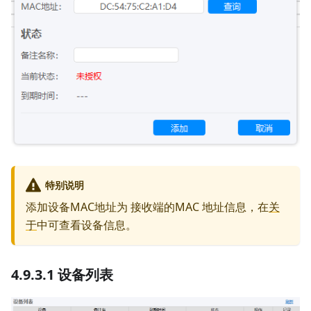
特别说明
添加设备MAC地址为 接收端的MAC 地址信息，在
关
于
中可查看设备信息。
4.9.3.1 设备列表