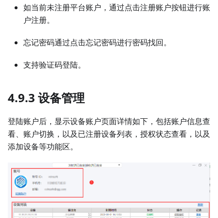
如当前未注册平台账户，通过点击注册账户按钮进行账
户注册。
忘记密码通过点击忘记密码进行密码找回。
支持验证码登陆。
4.9.3 设备管理
登陆账户后，显示设备账户页面详情如下，包括账户信息查
看、账户切换，以及已注册设备列表，授权状态查看，以及
添加设备等功能区。