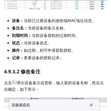
设备：
当前已注册设备的接收端MAC地址信息。
备注名：
当前设备的备注名称。
到期时间：
当前设备授权的过期时间。
状态：
当前设备状态。
操作：
如过期，则可申请获取授权。
记录：
查看设备的授权记录。
4.9.3.2 修改备注
点击
弹出设备备注设置框，输入新的设备名称，然后点
击确定，如下所示：