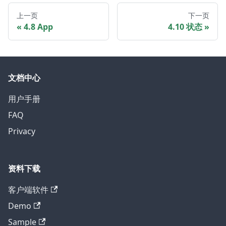
上一页
下一页
4.8 App
4.10 状态
文档中心
用户手册
FAQ
Privacy
资料下载
客户端软件
Demo
Sample