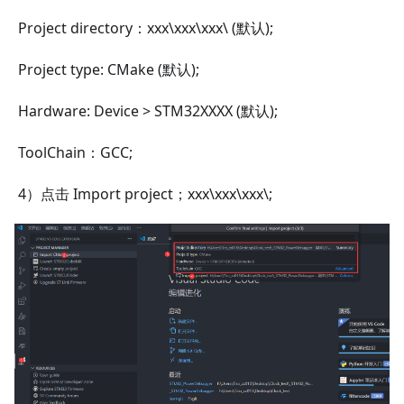
​ Project directory：xxx\xxx\xxx\ (默认);
​ Project type: CMake (默认);
​ Hardware: Device > STM32XXXX (默认);
​ ToolChain：GCC;
​ 4）点击 Import project；xxx\xxx\xxx\;