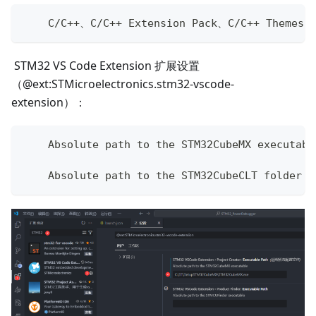
    C/C++、C/C++ Extension Pack、C/C++ Themes、
​ STM32 VS Code Extension 扩展设置
（@ext:STMicroelectronics.stm32-vscode-
extension）：
    Absolute path to the STM32CubeMX execut
    Absolute path to the STM32CubeCLT folde