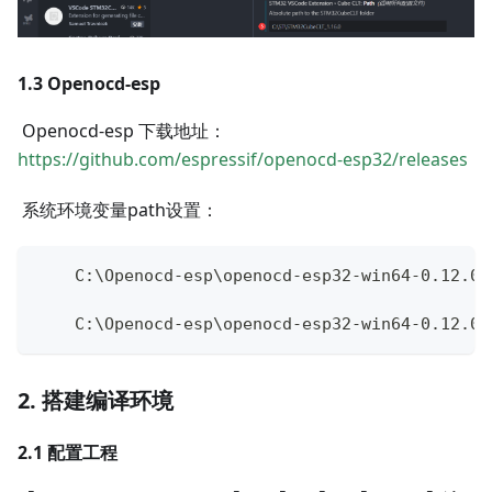
1.3 Openocd-esp
​ Openocd-esp 下载地址：
https://github.com/espressif/openocd-esp32/releases
​ 系统环境变量path设置：
    C:\Openocd-esp\openocd-esp32-win64-0.12.0-
    C:\Openocd-esp\openocd-esp32-win64-0.12.0-
2. 搭建编译环境
2.1 配置工程