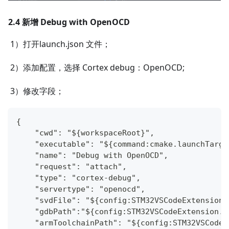
2.4 新增 Debug with OpenOCD
​ 1）打开launch.json 文件；
​ 2）添加配置，选择 Cortex debug：OpenOCD;
​ 3）修改字段；
{
    "cwd": "${workspaceRoot}",
    "executable": "${command:cmake.launc
    "name": "Debug with OpenOCD",
    "request": "attach",
    "type": "cortex-debug",
    "servertype": "openocd",
    "svdFile": "${config:STM32VSCodeExtens
    "gdbPath":"${config:STM32VSCodeExtensi
    "armToolchainPath": "${config:STM32VSC