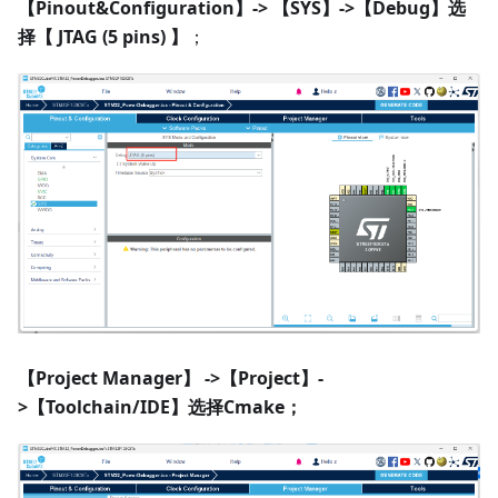
【Pinout&Configuration】-> 【SYS】->【Debug】选
择【 JTAG (5 pins) 】
；
【Project Manager】 ->【Project】-
>【Toolchain/IDE】选择Cmake；