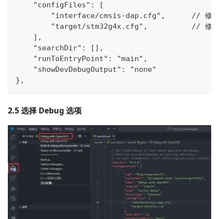
    "configFiles": [
        "interface/cmsis-dap.cfg",      //
        "target/stm32g4x.cfg",          /
    ],
    "searchDir": [],
    "runToEntryPoint": "main",
    "showDevDebugOutput": "none"
},
2.5 选择 Debug 选项