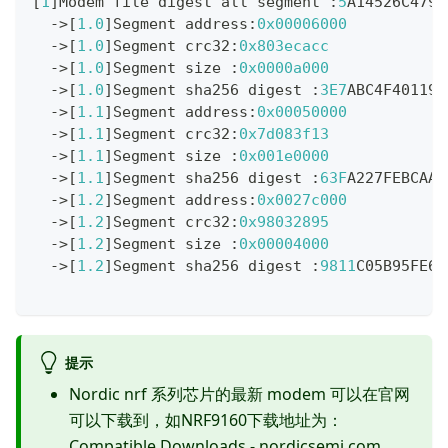
[
1
]
Modem file digest all segment 
:
5
A14526C4794
->
[
1.0
]
Segment address
:
0x00006000
->
[
1.0
]
Segment crc32
:
0x803ecacc
->
[
1.0
]
Segment size 
:
0x0000a000
->
[
1.0
]
Segment sha256 digest 
:
3E7
ABC4F40119B
->
[
1.1
]
Segment address
:
0x00050000
->
[
1.1
]
Segment crc32
:
0x7d083f13
->
[
1.1
]
Segment size 
:
0x001e0000
->
[
1.1
]
Segment sha256 digest 
:
63F
A227FEBCAAB
->
[
1.2
]
Segment address
:
0x0027c000
->
[
1.2
]
Segment crc32
:
0x98032895
->
[
1.2
]
Segment size 
:
0x00004000
->
[
1.2
]
Segment sha256 digest 
:
9811
C05B95FE6A
提示
Nordic nrf 系列芯片的最新 modem 可以在官网
可以下载到，如NRF9160下载地址为：
Compatible Downloads - nordicsemi.com
。