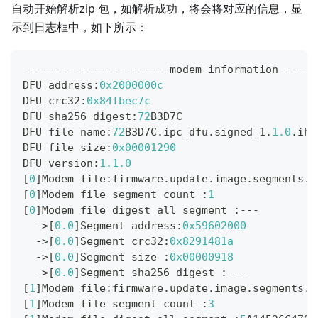
自动开始解析zip 包，如解析成功，将会将对应的信息，显
示到日志框中，如下所示：
--
--
--
--
--
--
--
--
--
--
--
-
modem information
--
--
--
DFU address
:
0x2000000c
DFU crc32
:
0x84fbec7c
DFU sha256 digest
:
72
B3D7C
DFU file name
:
72
B3D7C
.
ipc_dfu
.
signed_1
.
1.0
.
ihe
DFU file size
:
0x00001290
DFU version
:
1.1
.0
[
0
]
Modem file
:
firmware
.
update
.
image
.
segments
.
0
[
0
]
Modem file segment count 
:
1
[
0
]
Modem file digest all segment 
:
--
-
->
[
0.0
]
Segment address
:
0x59602000
->
[
0.0
]
Segment crc32
:
0x8291481a
->
[
0.0
]
Segment size 
:
0x00000918
->
[
0.0
]
Segment sha256 digest 
:
--
-
[
1
]
Modem file
:
firmware
.
update
.
image
.
segments
.
1
[
1
]
Modem file segment count 
:
3