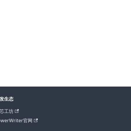
发生态
芯工坊
owerWriter官网