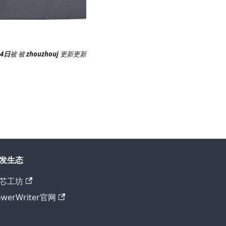
24日
被
被
zhouzhouj
更新
更新
发生态
芯工坊
owerWriter官网