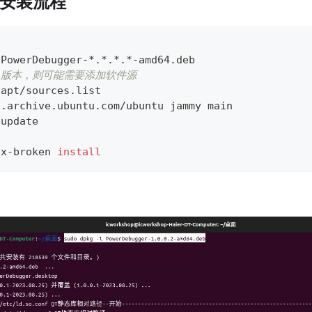
软件安装流程
 PowerDebugger-*.*.*.*-amd64.deb 
xx 版本，则可能需要添加软件源
/apt/sources.list
h.archive.ubuntu.com/ubuntu jammy main
 update
ix-broken 
install