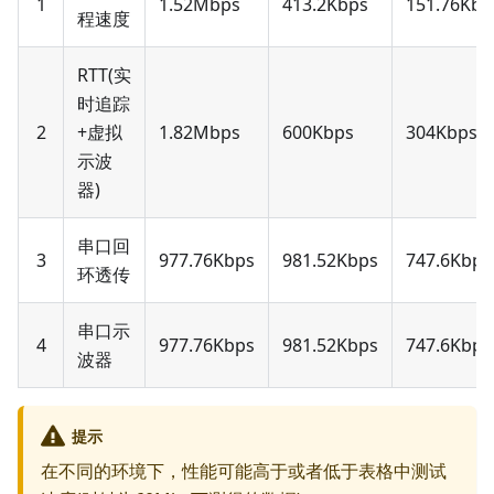
1
1.52Mbps
413.2Kbps
151.76Kbp
程速度
RTT(实
时追踪
2
+虚拟
1.82Mbps
600Kbps
304Kbps
示波
器)
串口回
3
977.76Kbps
981.52Kbps
747.6Kbps
环透传
串口示
4
977.76Kbps
981.52Kbps
747.6Kbps
波器
提示
在不同的环境下，性能可能高于或者低于表格中测试