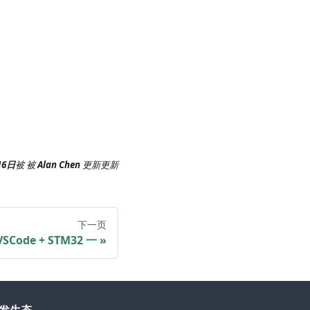
16日
被
被
Alan Chen
更新
更新
下一页
 VSCode + STM32 一