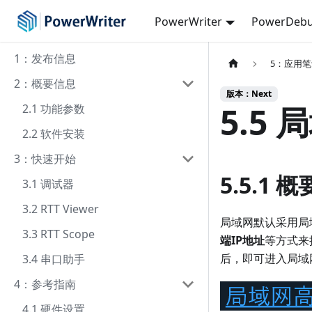
PowerWriter
PowerDebu
1：发布信息
5：应用
2：概要信息
版本：Next
5.5
2.1 功能参数
2.2 软件安装
3：快速开始
5.5.1 概
3.1 调试器
3.2 RTT Viewer
局域网默认采用局
3.3 RTT Scope
端IP地址
等方式来
后，即可进入局域
3.4 串口助手
4：参考指南
4.1 硬件设置