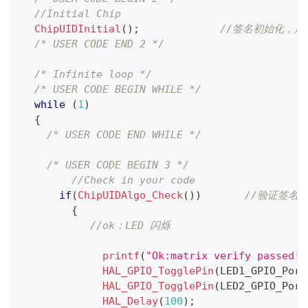
//Initial Chip
ChipUIDInitial
(
)
;
//签名初始化，用
/* USER CODE END 2 */
/* Infinite loop */
/* USER CODE BEGIN WHILE */
while
(
1
)
{
/* USER CODE END WHILE */
/* USER CODE BEGIN 3 */
//Check in your code
if
(
ChipUIDAlgo_Check
(
)
)
//验证签名
{
//ok：LED 闪烁
printf
(
"Ok:matrix verify passed!\
HAL_GPIO_TogglePin
(
LED1_GPIO_Port
HAL_GPIO_TogglePin
(
LED2_GPIO_Port
HAL_Delay
(
100
)
;