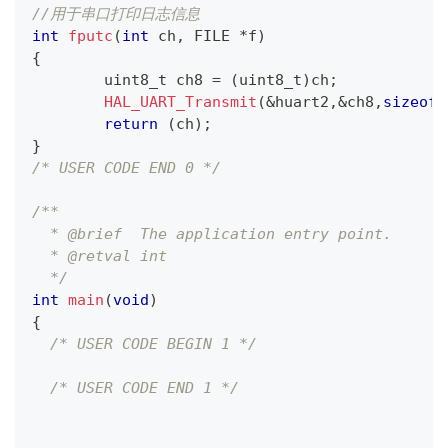
//用于串口打印日志信息
int
fputc
(
int
 ch
,
 FILE 
*
f
)
{
uint8_t
 ch8 
=
(
uint8_t
)
ch
;
HAL_UART_Transmit
(
&
huart2
,
&
ch8
,
sizeof
(
return
(
ch
)
;
}
/* USER CODE END 0 */
/**
  * @brief  The application entry point.
  * @retval int
  */
int
main
(
void
)
{
/* USER CODE BEGIN 1 */
/* USER CODE END 1 */