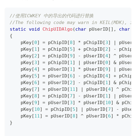
//使用ICWKEY 中的导出的代码进行替换
//The following code may warn in KEIL(MDK), ig
static
void
ChipUIDAlgo
(
char
 pUserID
[
]
,
char
 p
{
    pKey
[
0
]
=
 pChipID
[
8
]
*
 pChipID
[
3
]
|
 pUserI
    pKey
[
1
]
=
 pChipID
[
5
]
+
 pChipID
[
2
]
-
 pChipI
    pKey
[
2
]
=
 pChipID
[
9
]
-
 pUserID
[
4
]
^
 pUserI
    pKey
[
3
]
=
 pChipID
[
1
]
|
 pUserID
[
0
]
&
 pUserI
    pKey
[
4
]
=
 pUserID
[
1
]
*
 pUserID
[
9
]
|
 pUserI
    pKey
[
5
]
=
 pUserID
[
6
]
-
 pChipID
[
4
]
+
 pChipI
    pKey
[
6
]
=
 pUserID
[
2
]
-
 pChipID
[
1
]
&
 pChipI
    pKey
[
7
]
=
 pUserID
[
11
]
|
 pUserID
[
4
]
^
 pChip
    pKey
[
8
]
=
 pChipID
[
7
]
-
 pUserID
[
1
]
|
 pUserI
    pKey
[
9
]
=
 pUserID
[
3
]
*
 pUserID
[
10
]
&
 pChip
    pKey
[
10
]
=
 pChipID
[
5
]
|
 pUserID
[
7
]
-
 pUser
    pKey
[
11
]
=
 pUserID
[
8
]
^
 pUserID
[
6
]
*
 pChip
}