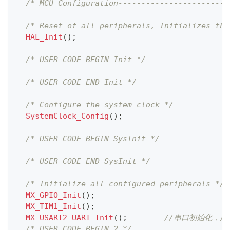
/* MCU Configuration------------------------
/* Reset of all peripherals, Initializes the
HAL_Init
(
)
;
/* USER CODE BEGIN Init */
/* USER CODE END Init */
/* Configure the system clock */
SystemClock_Config
(
)
;
/* USER CODE BEGIN SysInit */
/* USER CODE END SysInit */
/* Initialize all configured peripherals */
MX_GPIO_Init
(
)
;
MX_TIM1_Init
(
)
;
MX_USART2_UART_Init
(
)
;
//串口初始化，用
/* USER CODE BEGIN 2 */