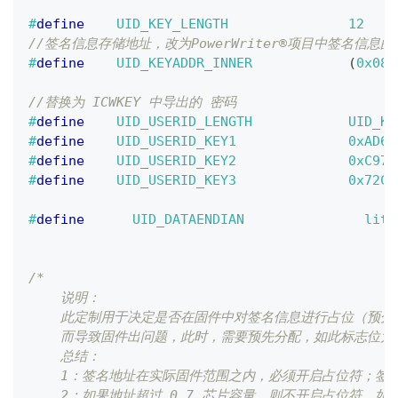
#
define
UID_KEY_LENGTH
12
//签名信息存储地址，改为PowerWriter®项目中签名信息的存储
#
define
UID_KEYADDR_INNER
(
0x080
//替换为 ICWKEY 中导出的 密码
#
define
UID_USERID_LENGTH
UID_KE
#
define
UID_USERID_KEY1
0xAD68
#
define
UID_USERID_KEY2
0xC973
#
define
UID_USERID_KEY3
0x72C3
#
define
UID_DATAENDIAN
litt
/*
    说明： 
    此定制用于决定是否在固件中对签名信息进行占位（预分配
    而导致固件出问题，此时，需要预先分配，如此标志位
    总结：
    1：签名地址在实际固件范围之内，必须开启占位符；
    2：如果地址超过 0.7 芯片容量，则不开启占位符，如