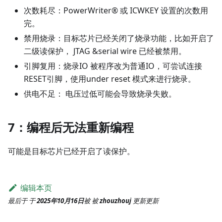
次数耗尽：PowerWriter® 或 ICWKEY 设置的次数用
完。
禁用烧录：目标芯片已经关闭了烧录功能，比如开启了
二级读保护， JTAG &serial wire 已经被禁用。
引脚复用：烧录IO 被程序改为普通IO，可尝试连接
RESET引脚，使用under reset 模式来进行烧录。
供电不足： 电压过低可能会导致烧录失败。
7：编程后无法重新编程
可能是目标芯片已经开启了读保护。
编辑本页
最后于
于
2025年10月16日
被
被
zhouzhouj
更新
更新