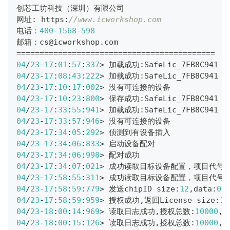
创芯工坊科技（深圳）有限公司
网址
:
 https
:
//www.icworkshop.com
电话：
400
-
1568
-
598
邮箱：cs@icworkshop
.
com                        
==
==
==
==
==
==
==
==
==
==
==
==
==
==
==
==
==
==
==
==
==
=
04
/
23
-
17
:
01
:
57
:
337
>
 加载成功
:
SafeLic_7FB8C941 
-
04
/
23
-
17
:
08
:
43
:
222
>
 加载成功
:
SafeLic_7FB8C941 
-
04
/
23
-
17
:
10
:
17
:
002
>
 没有可连接的设备
04
/
23
-
17
:
10
:
23
:
800
>
 保存成功
:
SafeLic_7FB8C941 
-
04
/
23
-
17
:
33
:
55
:
941
>
 加载成功
:
SafeLic_7FB8C941 
-
04
/
23
-
17
:
33
:
57
:
946
>
 没有可连接的设备
04
/
23
-
17
:
34
:
05
:
292
>
 侦测到有设备插入
04
/
23
-
17
:
34
:
06
:
833
>
 启动设备配对
04
/
23
-
17
:
34
:
06
:
998
>
 配对成功
04
/
23
-
17
:
34
:
07
:
021
>
 成功读取目标设备配置，项目代号
:
04
/
23
-
17
:
58
:
55
:
311
>
 成功读取目标设备配置，项目代号
:
04
/
23
-
17
:
58
:
59
:
779
>
 发送chipID size
:
12
,
data
:
0x
04
/
23
-
17
:
58
:
59
:
959
>
 授权成功
,
返回License size
:
12
04
/
23
-
18
:
00
:
14
:
969
>
 读取日志成功
,
授权总数
:
10000
,
04
/
23
-
18
:
00
:
15
:
126
>
 读取日志成功
,
授权总数
:
10000
,