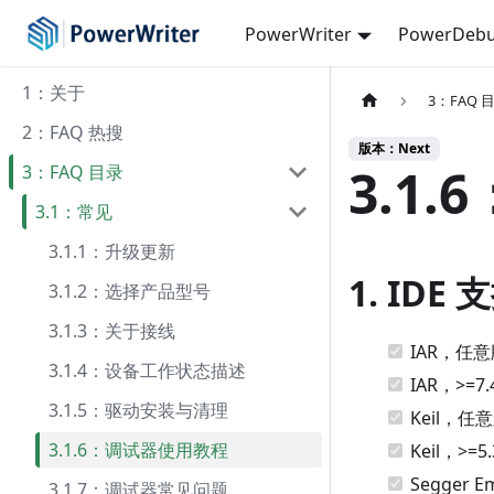
PowerWriter
PowerDebu
1：关于
3：FAQ 
2：FAQ 热搜
版本：Next
3.1
3：FAQ 目录
3.1：常见
3.1.1：升级更新
1.
IDE 
3.1.2：选择产品型号
3.1.3：关于接线
IAR，任意
3.1.4：设备工作状态描述
IAR，>=7
3.1.5：驱动安装与清理
Keil，任
3.1.6：调试器使用教程
Keil，>=
Segger E
3.1.7：调试器常见问题