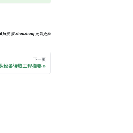
月6日
被
被
zhouzhouj
更新
更新
下一页
3：从设备读取工程摘要