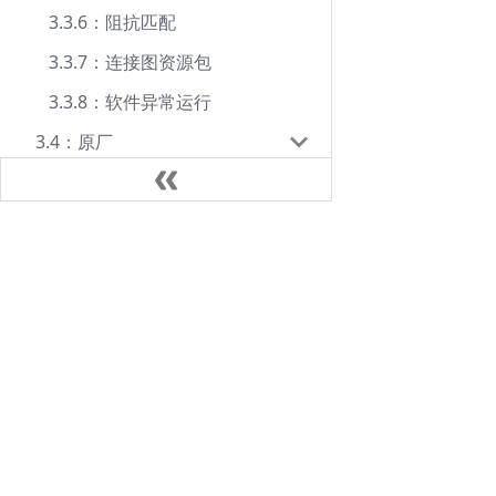
3.3.6：阻抗匹配
3.3.7：连接图资源包
3.3.8：软件异常运行
3.4：原厂
3.4.1：意法半导体(ST)
3.4.1.1：STM32WB协议栈
文档中心
3.4.1.2：STM32H5安全设置
用户手册
3.4.1.3：STM32U5 OEMKEY安
全设置
FAQ
3.4.1.4：STM32C5 OEMKEY安
Privacy
全设置
3.4.2：新唐(Nuvoton)
3.4.2.1：安全扩展功能